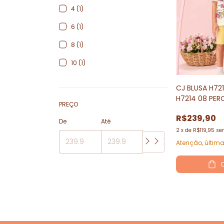
4 (1)
6 (1)
8 (1)
10 (1)
CJ BLUSA H72
H7214 08 PER
PREÇO
R$239,90
De
Até
2
x
de
R$119,95
se
Atenção, últim