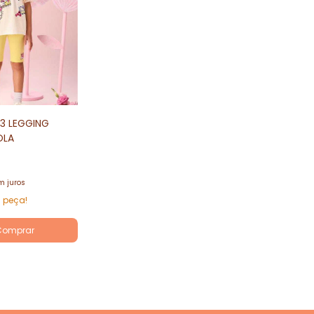
13 LEGGING
OLA
m juros
a peça!
Comprar