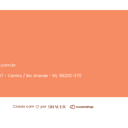
a.com.br
487 - Centro / Rio Grande - RS, 96200-370
Criado com
por